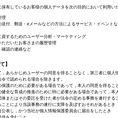
に保有しているお客様の個人データを次の目的において利用い
管理
の送付、郵送・eメールなどの方法によるサービス・イベント
に資するためのユーザー分析・マーケティング
いただいたお客さまの履歴管理
、確認の連絡など
て】
て，あらかじめユーザーの同意を得ることなく，第三者に個人
法令で認められる場合を除きます。
の保護のために必要がある場合であって，本人の同意を得るこ
の健全な育成の推進のために特に必要がある場合であって，本
団体またはその委託を受けた者が法令の定める事務を遂行する
ることにより当該事務の遂行に支障を及ぼすおそれがあるとき
は公表し，かつ当社が個人情報保護委員会に届出をしたとき
提供を含むこと